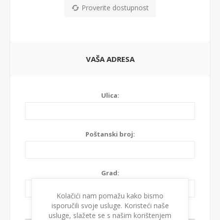
Proverite dostupnost
VAŠA ADRESA
Ulica:
Poštanski broj:
Grad:
Kolačići nam pomažu kako bismo
isporučili svoje usluge. Koristeći naše
Država:
usluge, slažete se s našim korištenjem