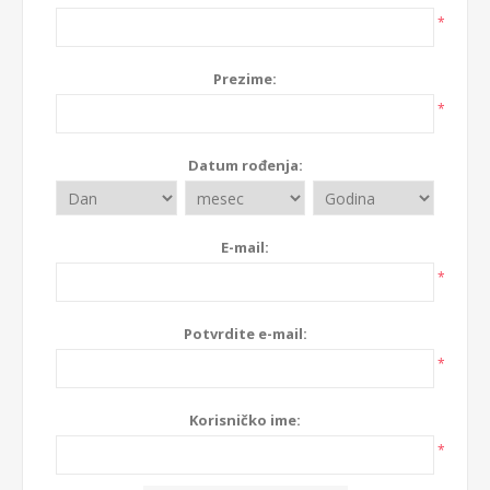
*
Prezime:
*
Datum rođenja:
E-mail:
*
Potvrdite e-mail:
*
Korisničko ime:
*