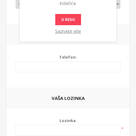
kolačića.
U REDU
Saznajte više
VAŠI PODACI ZA KONTAKT
Telefon:
VAŠA LOZINKA
Lozinka:
*