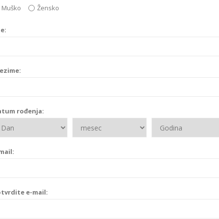
Muško
Žensko
e:
ezime:
tum rođenja:
mail:
tvrdite e-mail: