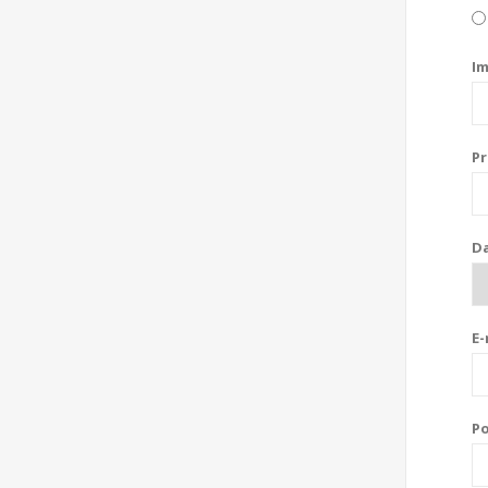
Im
Pr
Da
E-
Po