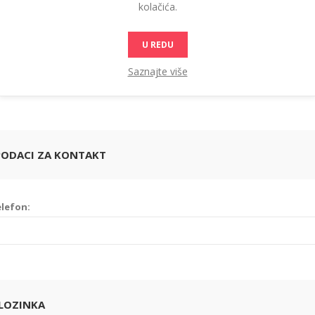
kolačića.
U REDU
žava:
Saznajte više
PODACI ZA KONTAKT
lefon:
 LOZINKA