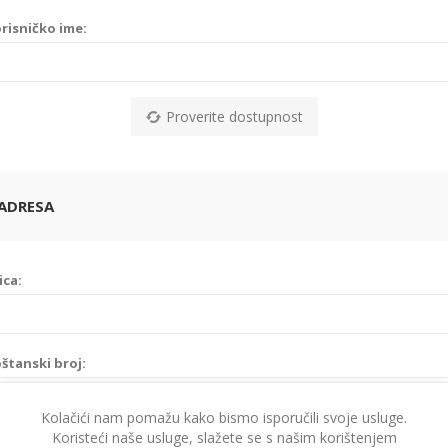
risničko ime:
Proverite dostupnost
ADRESA
ica:
štanski broj:
Kolačići nam pomažu kako bismo isporučili svoje usluge.
Koristeći naše usluge, slažete se s našim korištenjem
ad: