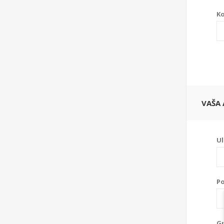
Ko
VAŠA 
Ul
Po
Gr