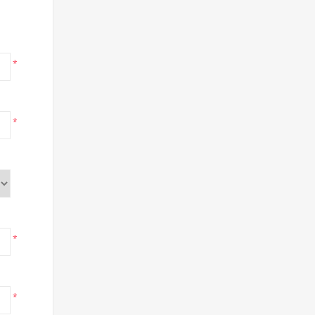
*
*
*
*