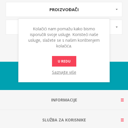
PROIZVOĐAČI
OZNAKE PROIZVODA
Kolačići nam pomažu kako bismo
isporučili svoje usluge. Koristeći naše
usluge, slažete se s našim korištenjem
kolačića.
U REDU
Saznajte više
INFORMACIJE
SLUŽBA ZA KORISNIKE