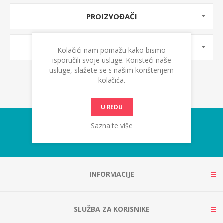
PROIZVOĐAČI
OZNAKE PROIZVODA
Kolačići nam pomažu kako bismo
isporučili svoje usluge. Koristeći naše
usluge, slažete se s našim korištenjem
kolačića.
U REDU
Saznajte više
INFORMACIJE
SLUŽBA ZA KORISNIKE