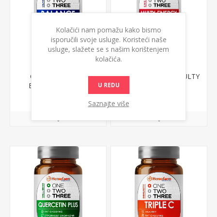
Kolačići nam pomažu kako bismo
isporučili svoje usluge. Koristeći naše
usluge, slažete se s našim korištenjem
kolačića.
ONE TWO THREE
ONE TWO THREE MULTY
BALANCE 30 caps.
ENERGY 30 caps.
U REDU
1.543,81 din.
1.382,71 din.
Saznajte više