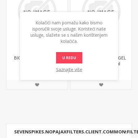
Kolačići nam pomažu kako bismo
isporučili svoje usluge. Koristeći naše
usluge, slažete se s našim korištenjem
kolačića.
BIODERMA ATODERM
BIODERMA SEBIUM GEL
U REDU
SOS SPREJ 200ml
MOUSSANT 200ml
Saznajte više
2.864,77 din.
2.004,55 din.
SEVENSPIKES.NOPAJAXFILTERS.CLIENT.COMMON.FILT