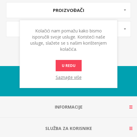
PROIZVOĐAČI
OZNAKE PROIZVODA
Kolačići nam pomažu kako bismo
isporučili svoje usluge. Koristeći naše
usluge, slažete se s našim korištenjem
kolačića.
U REDU
Saznajte više
INFORMACIJE
SLUŽBA ZA KORISNIKE