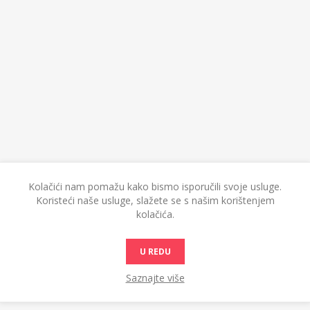
Kolačići nam pomažu kako bismo isporučili svoje usluge.
Koristeći naše usluge, slažete se s našim korištenjem
kolačića.
U REDU
Saznajte više