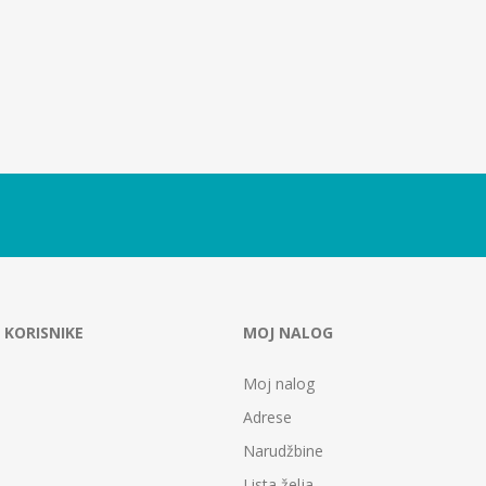
 KORISNIKE
MOJ NALOG
Moj nalog
Adrese
Narudžbine
Lista želja