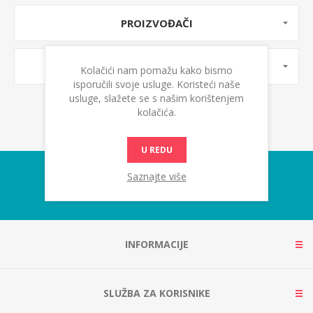
PROIZVOĐAČI
OZNAKE PROIZVODA
Kolačići nam pomažu kako bismo
isporučili svoje usluge. Koristeći naše
usluge, slažete se s našim korištenjem
kolačića.
U REDU
Saznajte više
INFORMACIJE
SLUŽBA ZA KORISNIKE