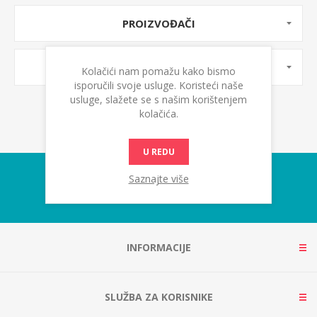
PROIZVOĐAČI
OZNAKE PROIZVODA
Kolačići nam pomažu kako bismo
isporučili svoje usluge. Koristeći naše
usluge, slažete se s našim korištenjem
kolačića.
U REDU
Saznajte više
INFORMACIJE
SLUŽBA ZA KORISNIKE